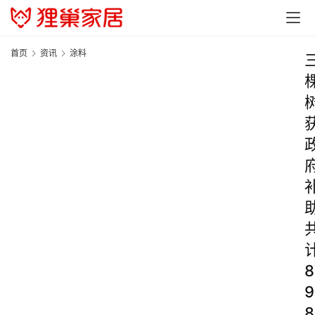
首页
资讯
涂料
8
9
8