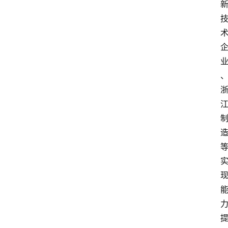
页
资
讯
人
物
志
金
销
商
设
计
会