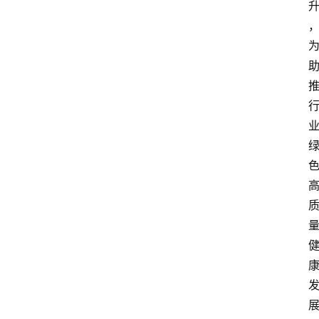
展
攻
略
金
漆
奖