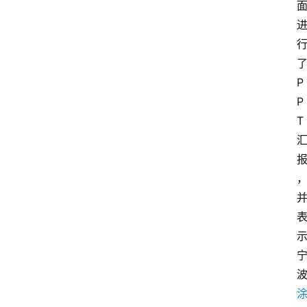
P
P
T