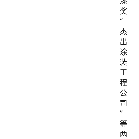
漆
奖
“
杰
出
涂
装
工
程
公
司
”
等
两