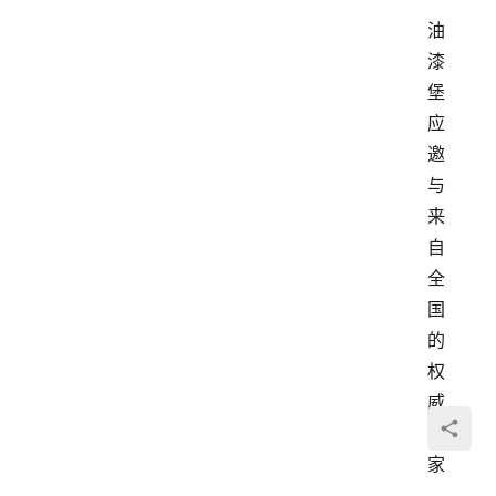
油
漆
堡
应
邀
与
来
自
全
国
的
权
威
专
家
、