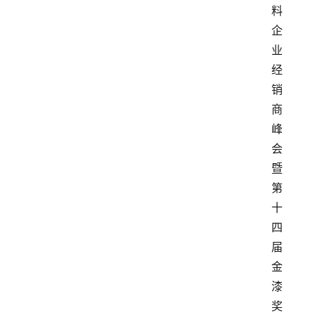
料
企
业
经
销
商
峰
会
暨
第
十
四
届
金
漆
奖