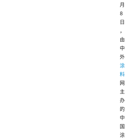
月
8
日
，
由
中
外
涂
料
网
主
办
的
中
国
涂