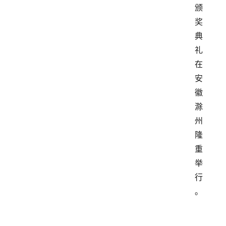
颁
奖
典
礼
在
安
徽
滁
州
隆
重
举
行
。