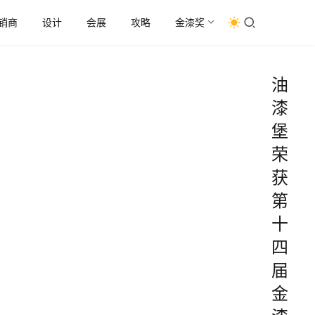
销商
设计
会展
攻略
金漆奖
油
漆
堡
荣
获
第
十
四
届
金