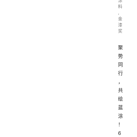
涂
料
,
金
漆
奖
聚
势
同
行
，
共
绘
蓝
涂
！
6