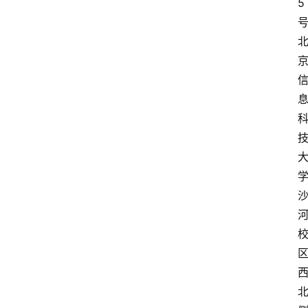
5
资
讯
人
物
志
金
销
商
设
计
会
展