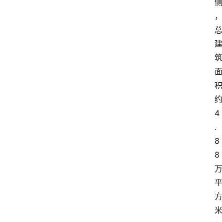
攻
略
金
漆
奖
4
.
8
8