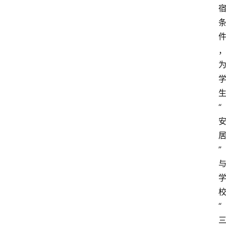
“
”
“