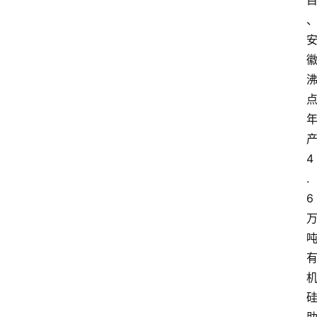
攻
略
金
漆
奖
4
.
6