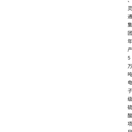
资
讯
人
物
志
5
金
销
商
设
计
会
展