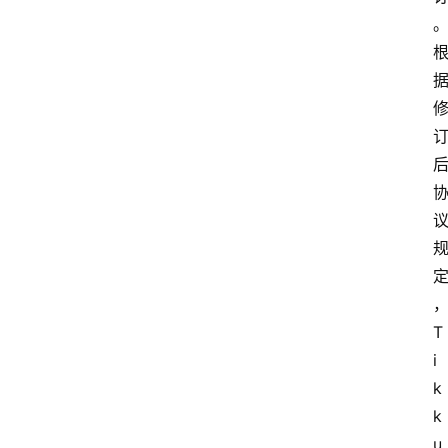
T
i
k
k
u