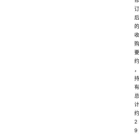
会
展
攻
略
金
漆
奖
2
9