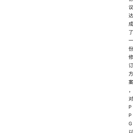
P
P
G