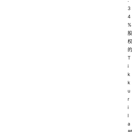
.
3
4
%
T
i
k
k
u
r
i
l
a