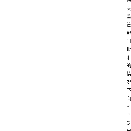
P
P
G