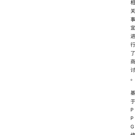
首
页
资
讯
人
物
志
金
销
商
P
P
设
G
计