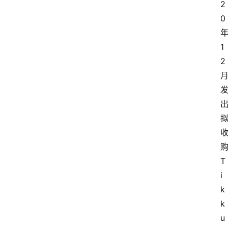
2
0
1
2
T
i
k
k
u