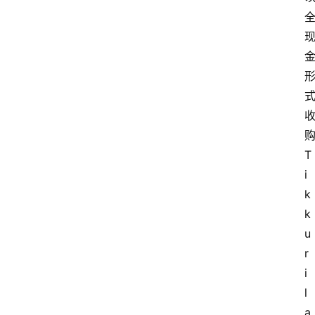
T
i
k
k
u
r
i
l
a