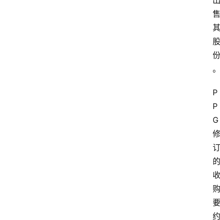
P
P
G