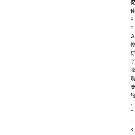
P
P
G
T
i
k