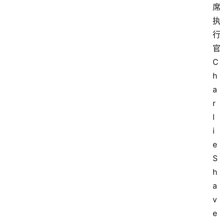
C
h
a
r
l
i
e 
S
h
a
v
e