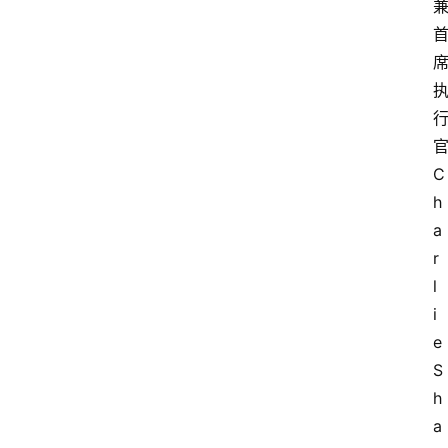
C
h
a
r
l
i
e 
S
h
a