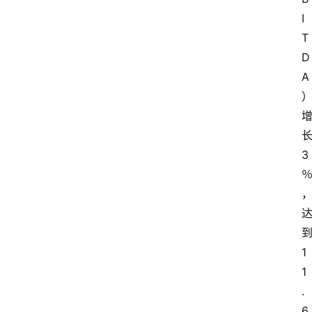
I
T
D
A
3
1
1
.
6