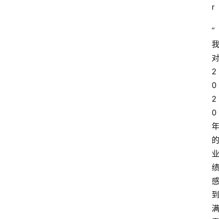
r
“
2
0
2
0