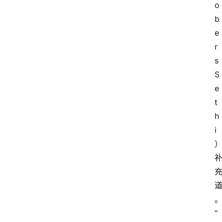
o
b
e
r
s 
S
e
t
h
i
“