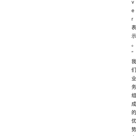
v
e
r
“