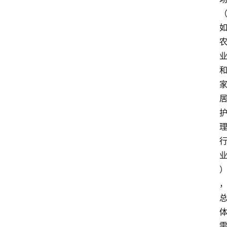
页
资
讯
人
物
志
金
销
商
设
计
会
展