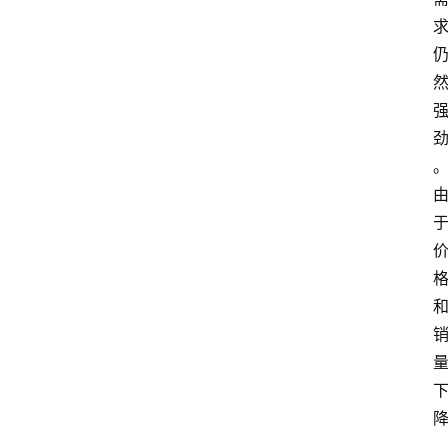
攻
略
金
漆
奖