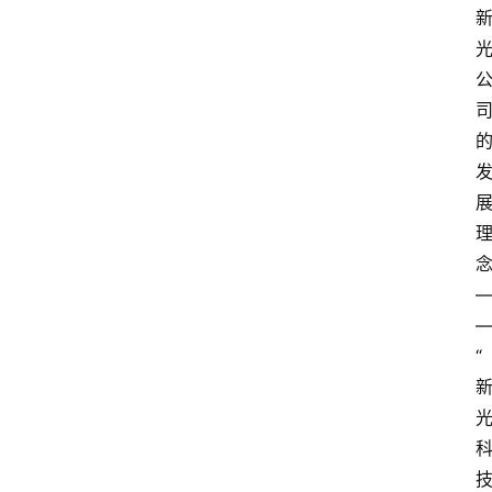
会
展
攻
略
金
漆
奖
“