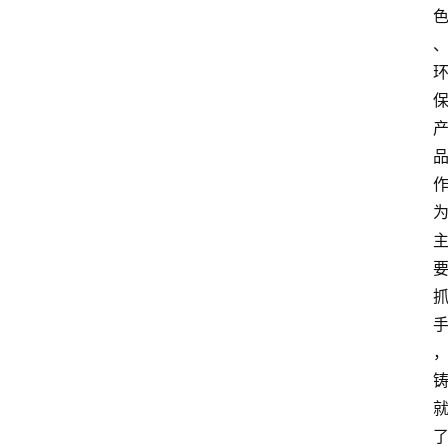
首
页
资
讯
人
物
志
金
销
商
设
计