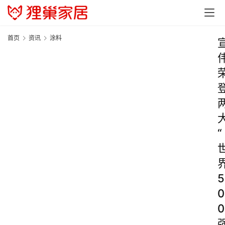
首页
资讯
涂料
“
5
0
0