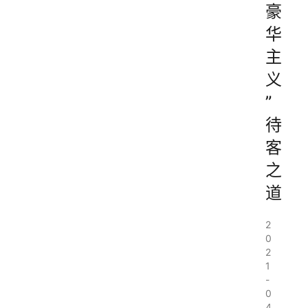
豪
华
主
义
”
待
客
之
道
2
0
2
1
-
0
4