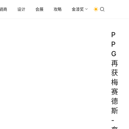
销商
设计
会展
攻略
金漆奖
P
P
G
再
获
梅
赛
德
斯
-