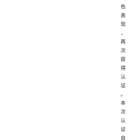
色
表
现
，
再
次
获
得
认
证
。
本
次
认
证
自