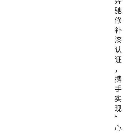
奔
驰
修
补
漆
认
证
，
携
手
实
现
“
心