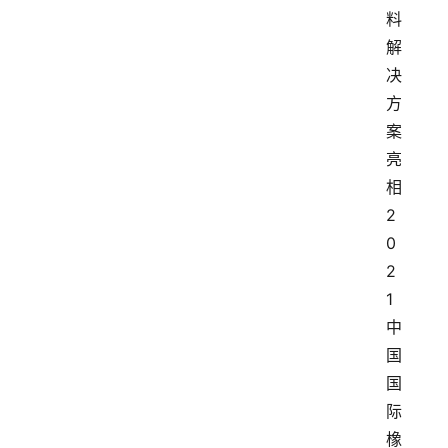
料
解
决
方
案
亮
相
2
0
2
1
中
国
国
际
橡