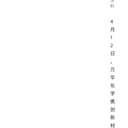
涂
料
4
月
1
2
日
，
万
华
化
学
携
创
新
材