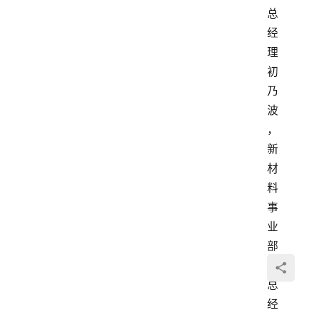
总
经
理
初
乃
波
，
新
材
料
事
业
部
副
总
经