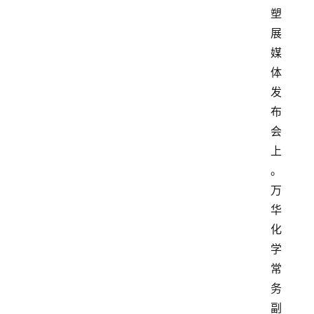
塑
展
媒
体
发
布
会
上
。
万
华
化
学
常
务
副