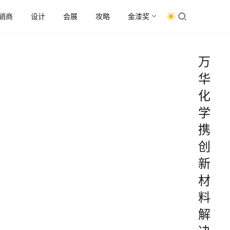
销商
设计
会展
攻略
金漆奖
万
华
化
学
携
创
新
材
料
解