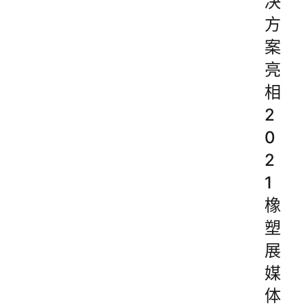
决
方
案
亮
相
2
0
2
1
橡
塑
展
媒
体