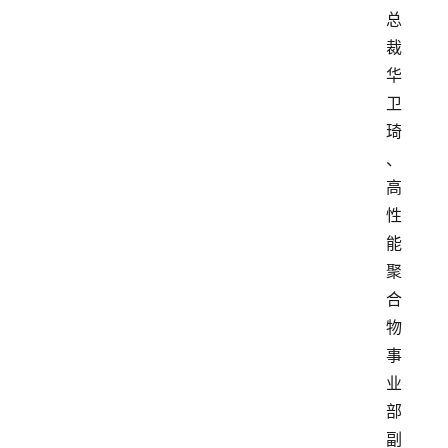
总
裁
华
卫
琦
、
高
性
能
聚
合
物
事
业
部
副