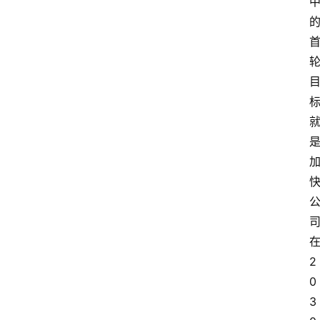
攻
略
金
漆
奖
2
0
3