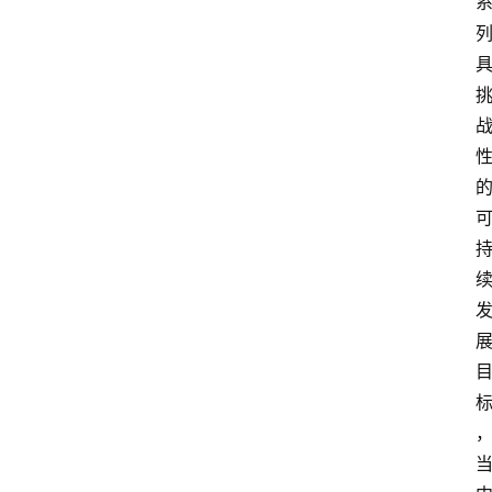
资
讯
人
物
志
金
销
商
设
计
会
展