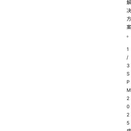
1
/
3 
S
P
M
2
0
2
5