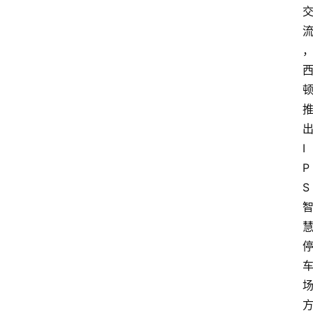
I
P
S