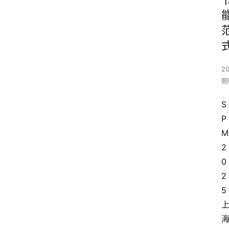
20
照
S
P
M
2
0
2
5