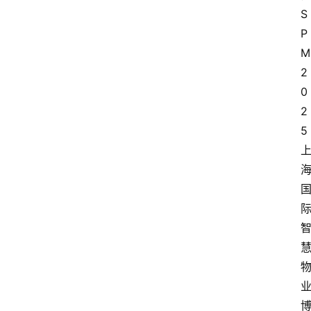
S
P
M
2
0
2
5