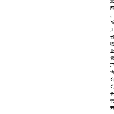
攻
略
金
漆
奖