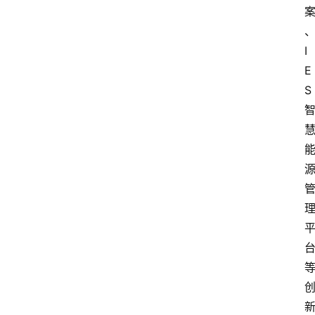
I
E
S