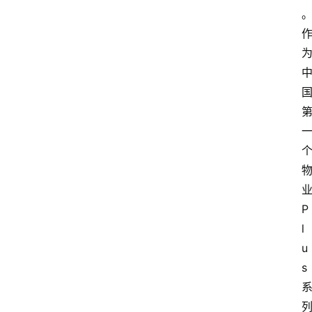
P
l
u
s