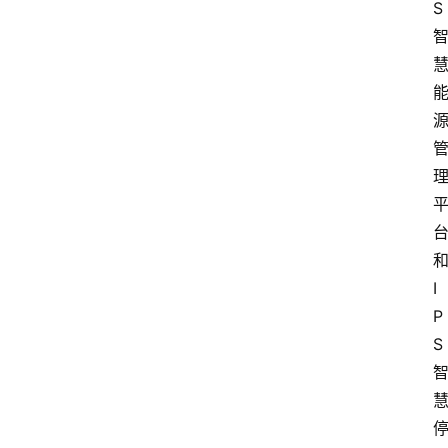
S
I
P
S