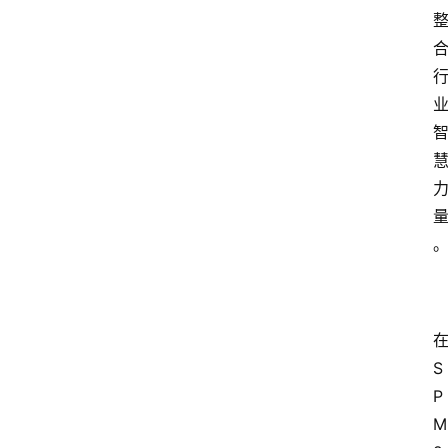
S
P
M