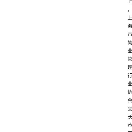
资
讯
人
物
志
金
销
商
设
计
会
展