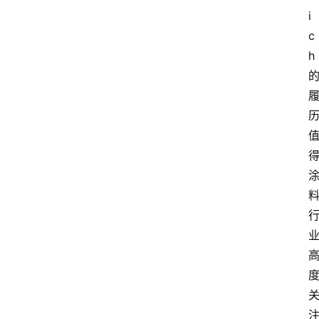
i
c
h