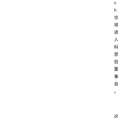
c
h
首
页
资
讯
人
物
志
金
销
商
设
计