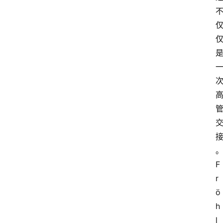
会
展
攻
略
金
漆
奖
F
r
ö
h
l