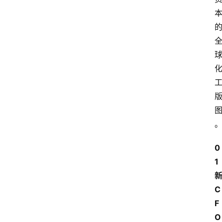
0
1
C
F
O