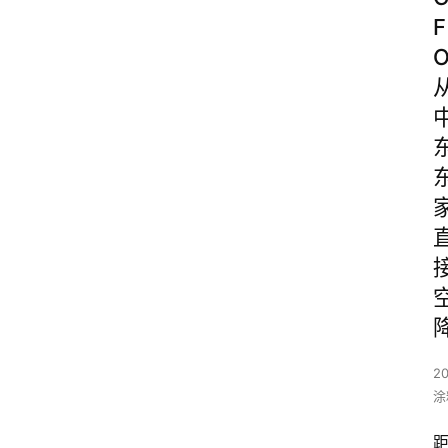
F
20
涂