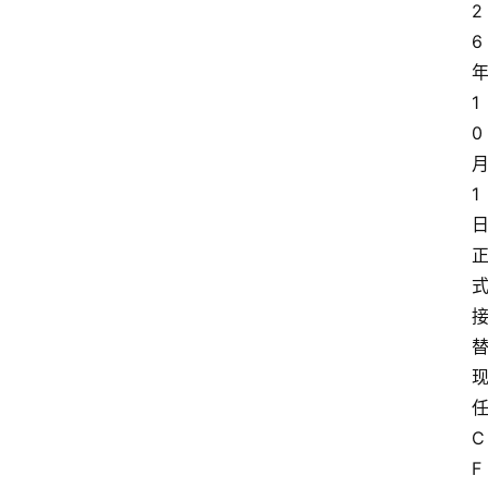
2
6
1
0
1
C
F