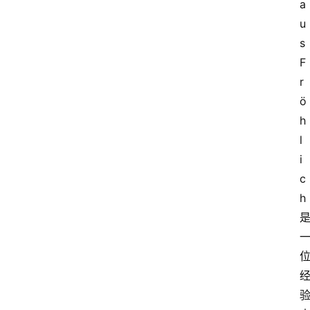
a
u
s 
F
r
ö
h
l
i
c
h