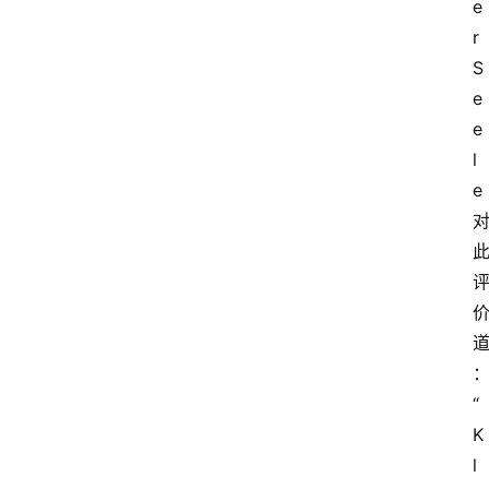
e
r 
S
e
e
l
e
“
K
l