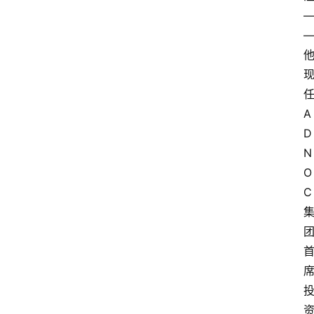
A
D
N
O
C