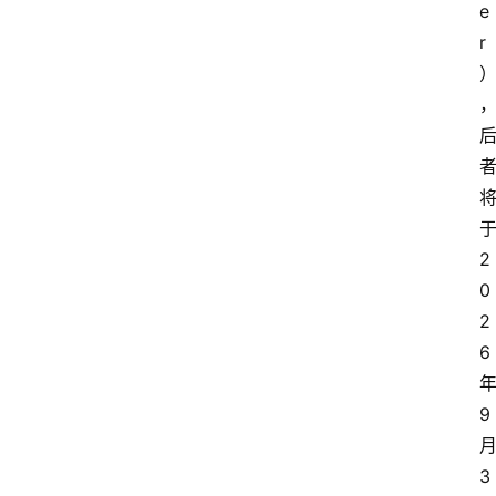
e
r
2
0
2
6
9
3