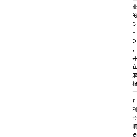
C
F
O