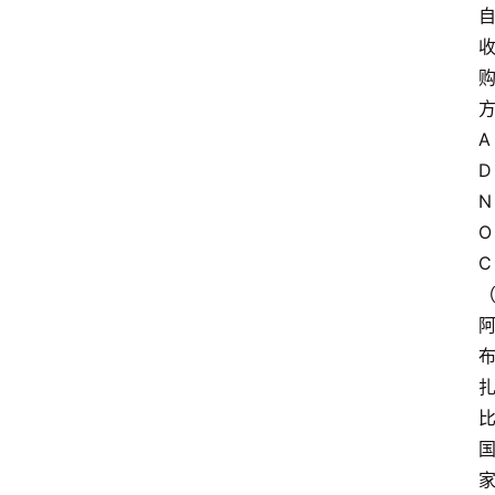
A
D
N
O
C