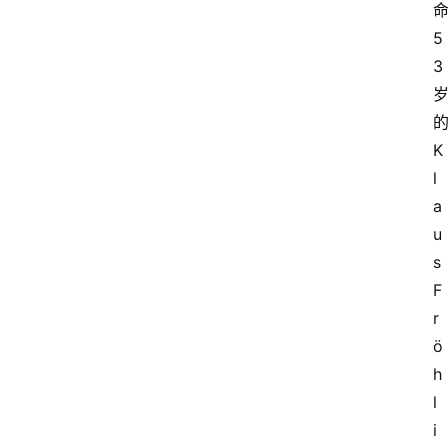
5
3
K
l
a
u
s 
F
r
ö
h
l
i