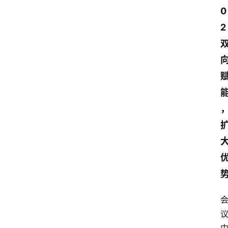
页
0
2
资
讯
人
物
志
金
销
商
设
计
会
展