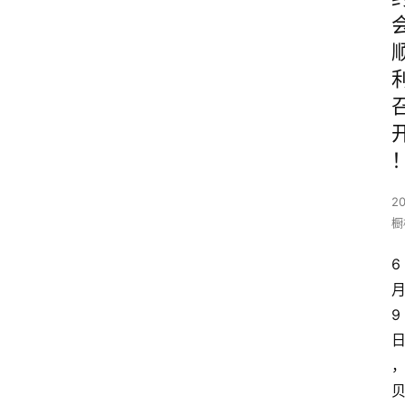
20
橱
6
9