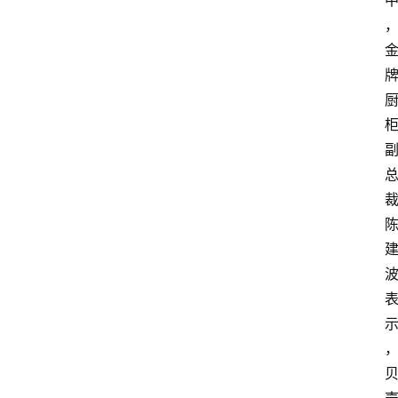
攻
略
金
漆
奖