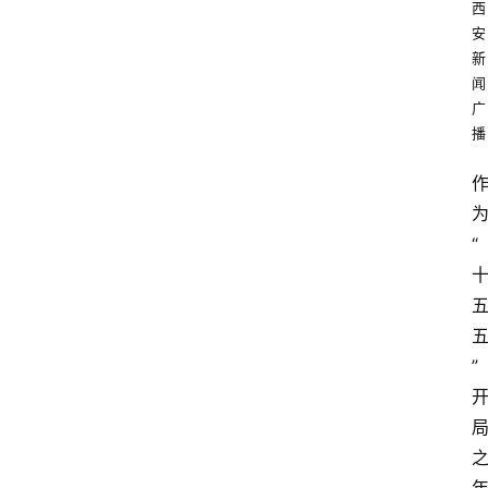
西
安
新
闻
广
播
“
”