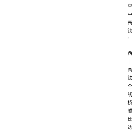
”
首
页