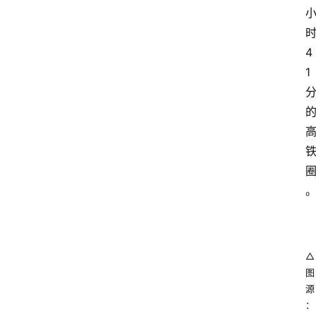
4
1
△
图
源
：