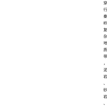
攻
略
金
漆
奖