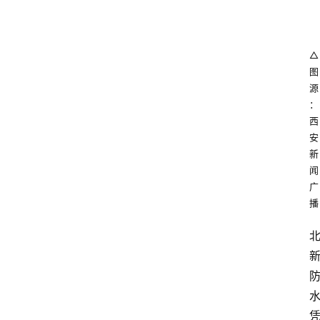
△
图
源
：
西
安
新
闻
广
播