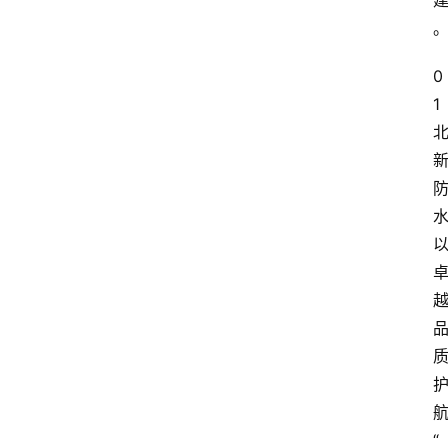
0
1
“