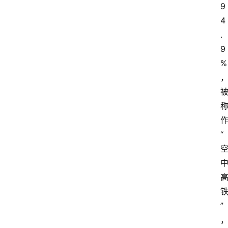
9
资
4
讯
.
9
人
%
物
志
金
销
商
“
设
计
会
”
展