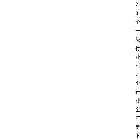
2
攻
8
略
金
漆
奖
7