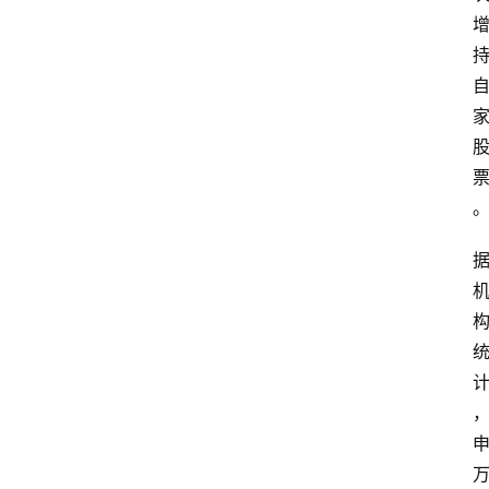
资
讯
人
物
志
金
销
商
设
计
会
展