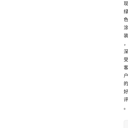
首
页
资
讯
人
物
志
金
销
商
设
计