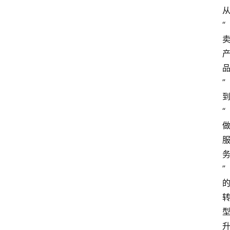
“
”
“
”