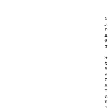
会
展
重
庆
攻
贮
略
立
装
饰
金
工
漆
程
奖
有
限
公
司
董
事
长
邓
宣