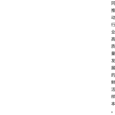
首
页
资
讯
人
物
志
金
销
商
设
计