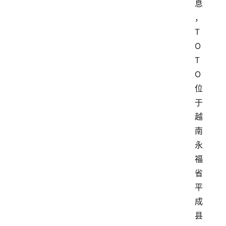
息
，
T
O
T
O
位
于
越
南
永
福
省
平
成
县