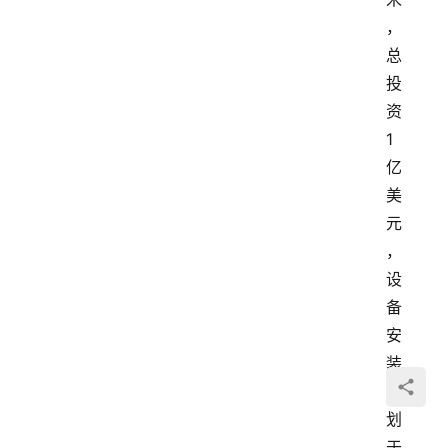
，
总
投
资
1
亿
美
元
，
设
备
安
装
计
划
于