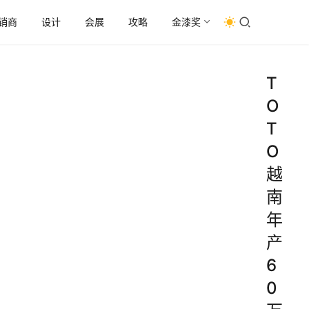
销商
设计
会展
攻略
金漆奖
T
O
T
O
越
南
年
产
6
0