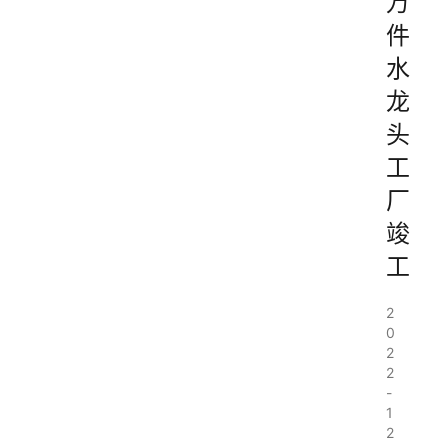
万
件
水
龙
头
工
厂
竣
工
2
0
2
2
-
1
2