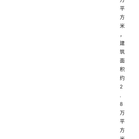
平
方
米
，
建
筑
面
积
约
2
.
8
万
平
方
米