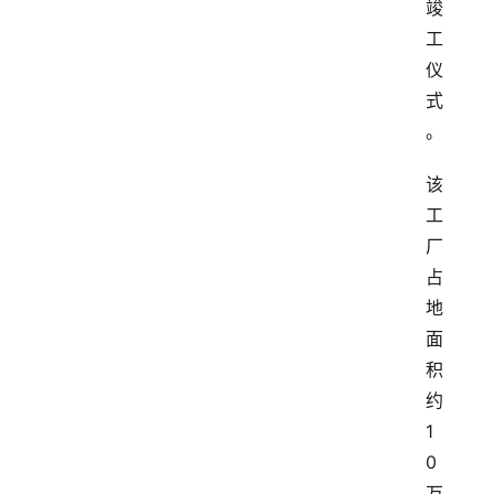
竣
工
仪
式
。
该
工
厂
占
地
面
积
约
1
0
万