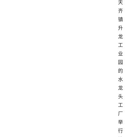
天
齐
镇
升
龙
工
业
园
的
水
龙
头
工
厂
举
行